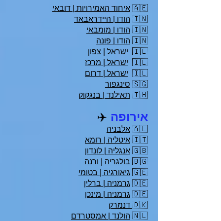
🇦🇪
איחוד האמירויות | דובאי
🇮🇳
הודו | היידראבאד
🇮🇳
הודו | מומבאי
🇮🇳
הודו | פונה
🇮🇱
ישראל | צפון
🇮🇱
ישראל | מרכז
🇮🇱
ישראל | דרום
🇸🇬
סינגפור
🇹🇭
תאילנד | בנגקוק
אירופה
✈️
🇦🇱
אלבניה
🇮🇹
איטליה | רומא
🇬🇧
אנגליה | לונדון
🇧🇬
בולגריה | ורנה
🇬🇪
גיאורגיה | בטומי
🇩🇪
גרמניה | ברלין
🇩🇪
גרמניה | מינכן
🇩🇰
דנמרק
🇳🇱
הולנד | אמסטרדם