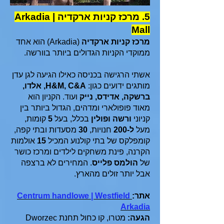
5. מרכז קניות ארקדיה | Arkadia
Mall
מרכז קניות ארקדיה
(Arkadia) הוא אחד
ממוקדי הקניות הגדולים ביותר בוורשה.
אשתי הרגישה בכניסה כאילו הגיעה לגן עדן
מותגים ידועים כגון:
H&M, C&A, אלדו,
ברשקה, אדידס, נייק
ועוד. הקניון הוא
מאוד פופולארי ומדהים, הגדול ביותר בין
קניוני
ורשה ופולין
בכלל, בעל
5
קומות,
מעל
ל-200
חנויות,
30
מסעדות ובתי קפה,
קומפלקס של בתי קולנוע המכיל
15
אולמות
הקרנה, פינת משחקים לילדים ומרכז כושר
של
הולמס פלייס
. המחירים לא ברצפה
אבל יותר זולים מהארץ.
אתר:
Centrum handlowe | Westfield
Arkadia
הגעה:
מטרו, קו כחול תחנת Dworzec