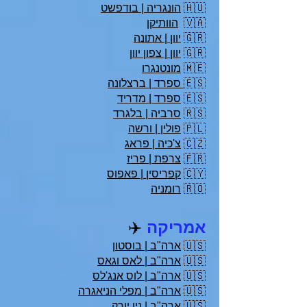
🇭🇺
הונגריה | בודפשט
🇻🇦
הוותיקן
🇬🇷
יוון | אתונה
🇬🇷
יוון | צפון יוון
🇲🇪
מונטנגרו
🇪🇸
ספרד | ברצלונה
🇪🇸
ספרד | מדריד
🇷🇸
סרביה | בלגרד
🇵🇱
פולין | ורשה
🇨🇿
צ'כיה | פראג
🇫🇷
צרפת | פריז
🇨🇾
קפריסין | פאפוס
🇷🇴
רומניה
אמריקה
✈️
🇺🇸
ארה"ב | בוסטון
🇺🇸
ארה"ב | לאס וגאס
🇺🇸
ארה"ב | לוס אנג'לס
🇺🇸
ארה"ב | מפלי הניאגרה
🇺🇸
ארה"ב | ניו יורק