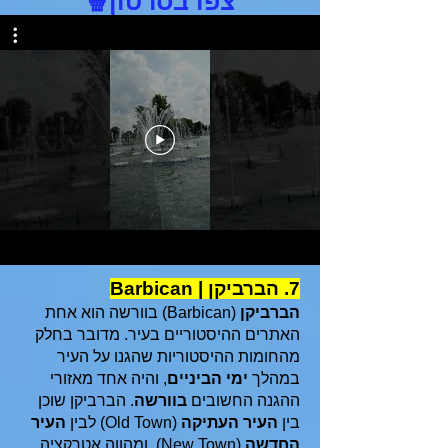
צפו בסרטון
🍿
7. הברביקן | Barbican
הברביקן
(Barbican) בוורשה הוא אחת
האתרים ההיסטוריים בעיר. מדובר בחלק
מהחומות ההיסטוריות שהגנו על העיר
במהלך
ימי הביניים
, והיה אחד מאזורי
ההגנה החשובים
בוורשה
. הברביקן שוכן
בין
העיר העתיקה
(Old Town) לבין
העיר
החדשה
(New Town), ומהווה אטרקציה