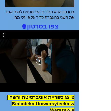
בסרטון הבא הילדים שלי מנסים לנצח אחד
את השני בהעברת כדור על פי גלי מח.
צפו בסרטון
🍿
2. גג ספריית אוניברסיטת ורשה |
Biblioteka Uniwersytecka w
Warszawie