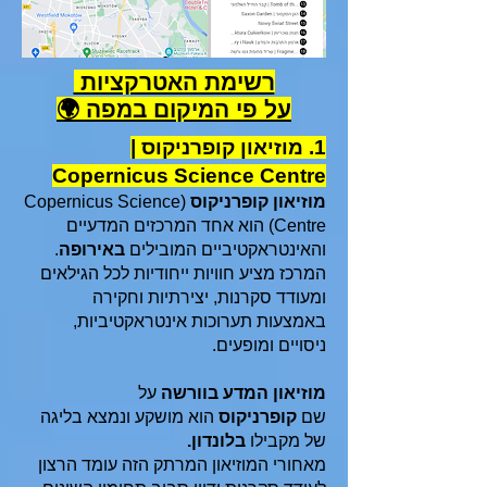
רשימת האטרקציות
על פי המיקום במפה 🌍
1. מוזיאון קופרניקוס |
Copernicus Science Centre
מוזיאון קופרניקוס
(Copernicus Science
Centre) הוא אחד המרכזים המדעיים
והאינטראקטיביים המובילים
באירופה
.
המרכז מציע חוויות ייחודיות לכל הגילאים
ומעודד סקרנות, יצירתיות וחקירה
באמצעות תערוכות אינטראקטיביות,
ניסויים ומופעים.
מוזיאון המדע בוורשה
על
שם
קופרניקוס
הוא מושקע ונמצא בליגה
של מקבילו
בלונדון.
מאחורי המוזיאון המרתק הזה עומד הרצון