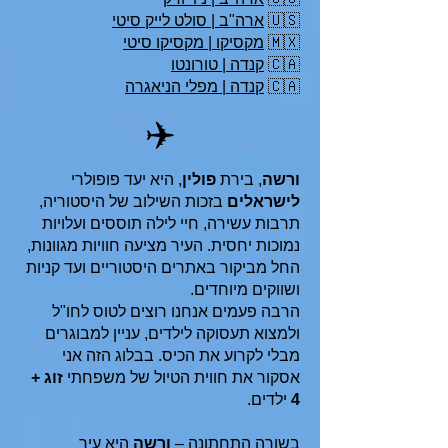
🇺🇸
ארה"ב | סולט לייק סיטי
🇲🇽
מקסיקו | מקסיקו סיטי
🇨🇦
קנדה | טורונטו
🇨🇦
קנדה | מפלי הניאגרה
✈️
ורשה
, בירת
פולין
, היא יעד פופולרי
לישראלים
בזכות השילוב של היסטוריה,
תרבות עשירה, חיי לילה תוססים ועלויות
נמוכות יחסית. העיר מציעה חוויות מגוונות,
החל מביקור באתרים היסטוריים ועד קניות
ושווקים מיוחדים.
הרבה פעמים אנחנו רוצים לטוס לחו"ל
ולמצוא תעסוקה לילדים, עניין למבוגרים
מבלי לקרוע את הכיס. בבלוג הזה אני
אסקור את חווית הטיול של משפחתי
זוג +
4
ילדים.
בשורה התחתונה –
ורשה
היא עיר