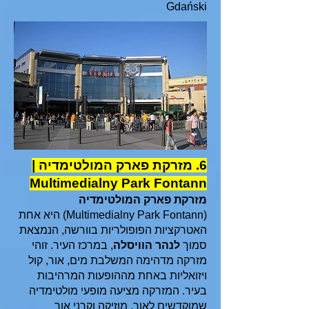
Gdański
6. מזרקת פארק המולטימדיה |
Multimedialny Park Fontann
מזרקת פארק המולטימדיה
(Multimedialny Park Fontann) היא אחת
האטרקציות הפופולריות בוורשה, הנמצאת
סמוך
לנהר הוויסלה
, במרכז העיר. זוהי
מזרקה מדהימה המשלבת מים, אור, קול
ויזואליות באחת מההופעות המרהיבות
בעיר. המזרקה מציעה מופעי מולטימדיה
שמוקדשים לאור, מוזיקה וקרני אור