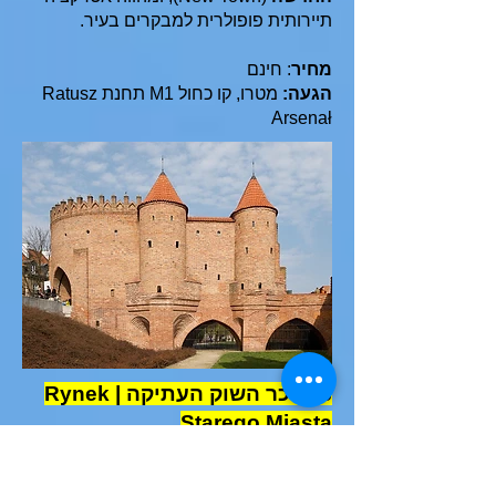
תיירותית פופולרית למבקרים בעיר.
מחיר
: חינם
הגעה:
מטרו, קו כחול M1 תחנת Ratusz
Arsenał
8. כיכר השוק העתיקה | Rynek
Starego Miasta
כיכר השוק העתיקה
(Rynek Starego
Miasta) ממוקמת בלב
העיר