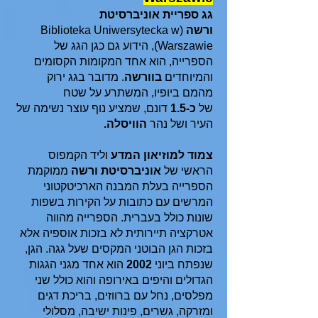
גג ספריית אוניברסיטת
ורשה
(Biblioteka Uniwersytecka w
Warszawie), הידוע גם כגן הגג של
הספרייה, הוא אחד המקומות הקסומים
והמיוחדים
בוורשה
. מדובר בגג ירוק
מהמם ביופיו, המשתרע על שטח
של
כ-1.5
דונם, שמציע נוף עוצר נשימה של
העיר ושל נהר
הוויסלה.
צמוד למוזיאון המדע
וליד הקמפוס
הראשי של
אוניברסיטת ורשה
ממוקמת
הספרייה בעלת המבנה הארכיטקטוני
המרשים עם כתובות על הקירות בשפות
שונות כולל בעברית. הספרייה מהווה
אטרקציה תיירותית לא בזכות אוספיה אלא
בזכות הגן הבוטני המקסים שעל גגה. הגן,
שנפתח ביוני
2002
הוא אחד מגני הגגות
הגדולים והיפים באירופה והוא כולל שני
מפלסים, נחל עם ברווזים, בריכת דגים
ומזרקה, גשרים, פינות ישיבה, מסלולי