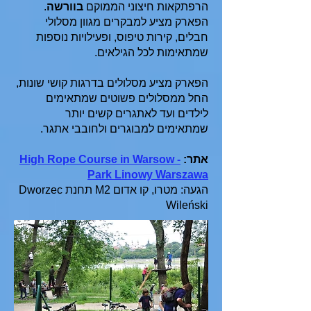
הרפתקאות חיצוני הממוקם
בוורשה
.
הפארק מציע למבקרים מגוון מסלולי
חבלים, קירות טיפוס, ופעילויות נוספות
שמתאימות לכל הגילאים.
הפארק מציע מסלולים בדרגות קושי שונות,
החל ממסלולים פשוטים שמתאימים
לילדים ועד לאתגרים קשים יותר
שמתאימים למבוגרים ולחובבי אתגר.
אתר:
High Rope Course in Warsow -
Park Linowy Warszawa
הגעה: מטרו, קו אדום M2 תחנת Dworzec
Wileński