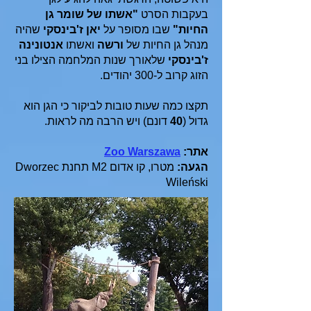
בעקבות הסרט
"אשתו של שומר גן
החיות"
שבו מסופר על
יאן ז'בינסקי
שהיה
מנהל גן החיות של
ורשה
ואשתו
אנטונינה
ז'בינסקי
שלאורך שנות המלחמה הצילו בני
הזוג קרוב ל-300 יהודים.
תקצו כמה שעות טובות לביקור כי הגן הוא
גדול (
40
דונם) ויש הרבה מה לראות.
אתר:
Zoo Warszawa
הגעה:
מטרו, קו אדום M2 תחנת Dworzec
Wileński