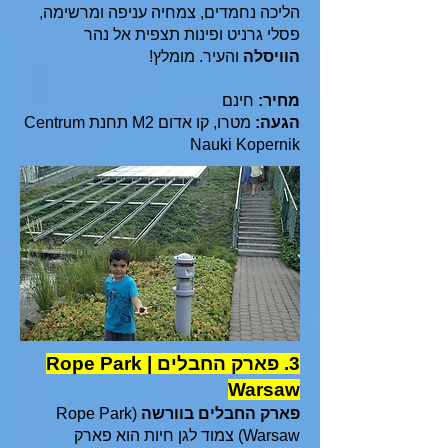
הליכה נחמדים, צמחיה עניפה ומרשימה,
פסלי גרניט ופינות תצפית אל נהר
הוויסלה
והעיר. מומלץ!
מחיר:
חינם
הגעה:
מטרו, קו אדום M2 תחנת Centrum
Nauki Kopernik
3. פארק החבלים | Rope Park
Warsaw
פארק החבלים בוורשה
(Rope Park
Warsaw) צמוד לגן חיות הוא פארק