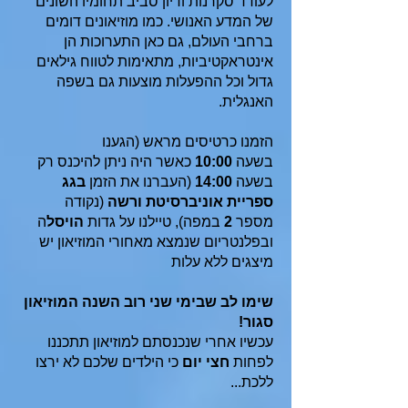
לעודד סקרנות ודיון סביב תחומיו השונים
של המדע האנושי. כמו מוזיאונים דומים
ברחבי העולם, גם כאן התערוכות הן
אינטראקטיביות, מתאימות לטווח גילאים
גדול וכל ההפעלות מוצעות גם בשפה
האנגלית.
הזמנו כרטיסים מראש (הגענו
בשעה
10:00
כאשר היה ניתן להיכנס רק
בשעה
14:00
(העברנו את הזמן
בגג
ספריית אוניברסיטת ורשה
(נקודה
מספר
2
במפה), טיילנו על גדות
הויסל
ה
ובפלנטריום שנמצא מאחורי המוזיאון יש
מיצגים ללא עלות
שימו לב שבימי שני רוב השנה המוזיאון
סגור!
עכשיו אחרי שנכנסתם למוזיאון תתכננו
לפחות
חצי יום
כי הילדים שלכם לא ירצו
ללכת...