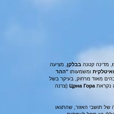
, מדינה קטנה
בבלקן
, מציעה
ואיטלקית
ומשמעותו
"ההר
נראים כהים מאוד מרחוק, בעיקר בשל
ה נקראת
Црна Гора
(צרנה
של תושבי האזור, שהתגאו