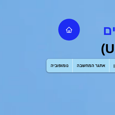
ם
U
אתגר המחשבה
נומופוביה