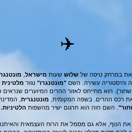
✈️
את במרחק טיסה של
שלוש
שעות
מישראל
,
מונטנגרו
מה והיסטוריה עשירה. השם
"מונטנגרו"
נגזר
מלטינית
Mon - הר, Negro - שחור). הוא מתייחס לאזור ההרים המיוערים ש
את רכס ההרים. בשפה המקומית,
מונטנגרית
, המדינ
ור"
. השם הזה הוא תרגום ישיר מהשפות
הלטיניות.
ת הנוף, אלא גם מסמל את הרוח העצמאית והאיתנה 