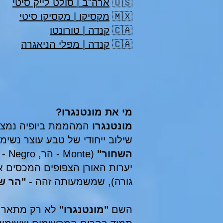
🇺🇸
ארה"ב | סולט לייק סיטי
🇲🇽
מקסיקו | מקסיקו סיטי
🇨🇦
קנדה | טורונטו
🇨🇦
קנדה | מפלי הניאגרה
מי את מונטנגרו?
מונטנגרו
המהממת ביופיה נמצ
שילוב ייחודי של טבע עוצר נשי
השחור"
(te
יערות האורן הצפופים המכסים 
גורה), שמשמעותה זהה -
"הר שח
השם
"מונטנגרו"
לא רק מתאר א