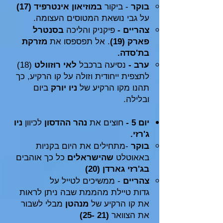
בוקר
- ביקור
במוזיאון אינטרפיד (17)
על גבי נושאת המטוסים העצומה.
צהריים -
פיקניק והליכה
בסנטרל
פארק (19)
. אל תפספסו את
מזרקת
בת'סדה.
ערב -
נסיעה ברכבל
לאי רוזוולט
(18)
לתצפית ייחודית וזולה על קו הרקיע, כך
תהנו מקו הרקיע של
ניו יורק
ביום
ובלילה.
יום 5 -
חוצים את
נהר ההדסון
לכיוון
ניו
ג'רזי.
בוקר
-מתחילים את היום בקניות
באאוטלט
שהישראלים
כל כך אוהבים
בג'רזי גארדן (20)
צהריים
- ממשיכים לטייל על
גדות
טיילת מהממת שבה ניתן לראות
את קו הרקיע של
מנהטן
מבלי לשבור
את הצוואר
(21 -25)