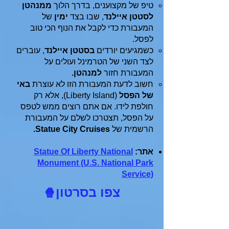
טיפ של מקצוענים, בדרך הלוך
ממנהטן
לסטטן איילנד
, שבו בצד
ימין
של
המעבורת כדי לקבל את הנוף הכי טוב
לפסל.
כשמגיעים יורדים
בסטטן איילנד
, עוברים
לצד השני של הטרמינל ועולים על
המעבורת חזור
למנהטן.
חשוב לדעת המעבורת הזו לא עוצרת
באי
של הפסל
(Liberty Island), אלא רק
חולפת לידו. אם אתם רוצים ממש לטפס
על הפסל, תצטרכו לשלם על המעבורת
הרשמית של
Statue City Cruises.
אתר:
Statue Of Liberty National
Monument (U.S. National Park
Service)
צפו בסרטון
🍿