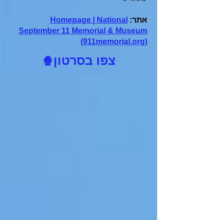
אתר:
Homepage | National
September 11 Memorial & Museum
(911memorial.org)
צפו בסרטון
🍿