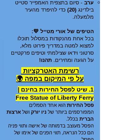
ערב
- סיום בתצפית האמפייר סטייט
בילדינג
(20)
כדי להיפרד מהעיר
מלמעלה.
הטיפים של אורי מטייל 💛:
בכל אחת מהנקודות במסלול תוכלו
למצוא למטה במדריך פירוט מלא,
סרטוני וידאו שצילמתי וטיפים פרקטיים
על הגעה ומחירים.
תהנו!
רשימת האטרקציות
על פי המיקום במפה 🌍
1. שיט לפסל החירות בחינם |
Free Statue of Liberty Ferry
פסל החירות
הוא אחד הסמלים
המפורסמים ביותר של
ניו יורק
ושל
ארצות
הברית
בכלל.
הפסל מעוצב בדמותה של אישה ותווי פניה
הם ככל הנראה, תווי הפנים של אימו של
הפסל.