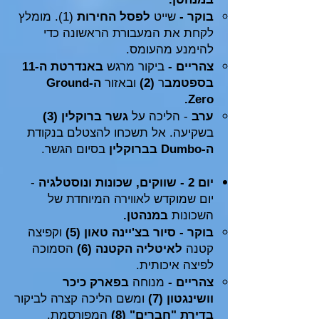
בוקר -
שייט
לפסל החירות
(1). מומלץ
לקחת את המעבורת הראשונה כדי
להימנע מהעומס.
צהריים -
ביקור מרגש
באנדרטת ה-11
בספטמב
ר
(2)
ובאזור
ה-Ground
Zero.
ערב
- הליכה על
גשר ברוקלין
(3)
בשקיעה. אל תשכחו להצטלם בנקודת
ה-Dumbo בברוקלין
בסיום הגשר.
יום 2 - שווקים, שכונות ונוסטלגיה
-
יום שמוקדש לאווירה המיוחדת של
השכונות
במנהטן.
בוקר - סיור בצ'יינה טאון (5)
וקפיצה
קטנה
לאיטליה הקטנה (6)
הסמוכה
לפיצה איכותית.
צהריים
-
מנוחה
בפארק כיכר
וושינגטון (7)
ומשם הליכה קצרה לביקור
בדירת "חברים" (8)
המפורסמת.