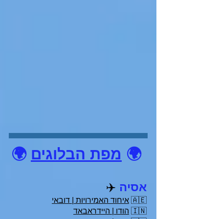
🌍
מפת הבלוגים
🌍
אסיה
✈️
🇦🇪
איחוד האמירויות | דובאי
🇮🇳
הודו | היידראבאד