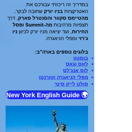
במדריך זה ריכזתי עבורכם את
האטרקציות
בניו יורק
שחובה לבקר,
מהטיימס סקוור והסנטרל פארק
, דרך
תצפיות מרהיבות
מה-Summit ופסל
החירות
, ועד יציאה מניו יורק לכיוון
ניו
ג'רזי
ומפלי הניאגרה.
בלוגים נוספים בארה"ב:
בוסטון
לאס וגאס
לוס אנג'לס
מפלי הניאגרה וטורנטו
סולט לייק סיטי
🌍 New York English Guide