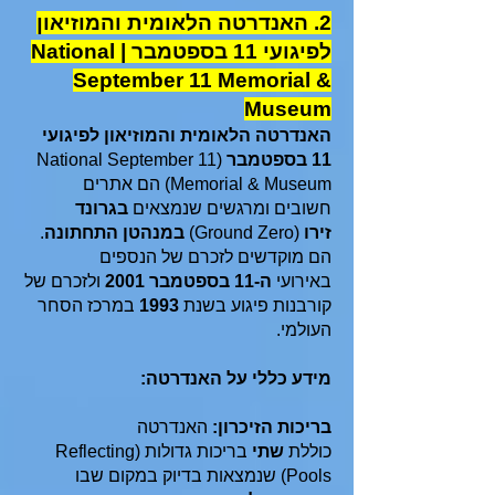
2. האנדרטה הלאומית והמוזיאון
לפיגועי 11 בספטמבר | National
September 11 Memorial &
Museum
האנדרטה הלאומית והמוזיאון לפיגועי
11 בספטמבר
(National September 11
Memorial & Museum) הם אתרים
חשובים ומרגשים שנמצאים
בגרונד
זירו
(Ground Zero)
במנהטן התחתונה
.
הם מוקדשים לזכרם של הנספים
באירועי
ה-11 בספטמבר
2001
ולזכרם של
קורבנות פיגוע בשנת
1993
במרכז הסחר
העולמי.
מידע כללי על האנדרטה:
בריכות הזיכרון:
האנדרטה
כוללת
שתי
בריכות גדולות (Reflecting
Pools) שנמצאות בדיוק במקום שבו