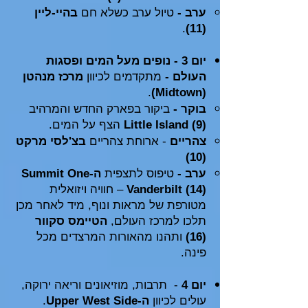
ערב -
טיול ערב כשלא חם
בהיי-ליין
.
(11)
י
ום 3 - נופים מעל המים ופסגות
העולם -
מתקדמים לכיוון
מרכז מנהטן
.
(Midtown)
בוקר -
ביקור בפארק החדש והמרהיב
Little Island (9)
הצף על המים.
צהריים
- ארוחת צהריים
בצ'לסי מרקט
(10)
ערב
-
טיפוס לתצפית
ה-Summit One
Vanderbilt (14)
– חוויה ויזואלית
מטורפת של מראות ונוף, מיד לאחר מכן
תלכו למרכז העולם,
הטיימס סקוור
(16)
ותהנו מהאורות המרצדים מכל
פינה.
יום 4
- תרבות, מוזיאונים וריאה ירוקה,
עולים לכיוון
ה-Upper West Side
.