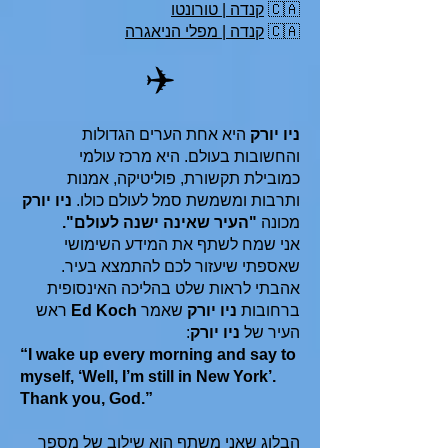
🇨🇦
קנדה | טורונטו
🇨🇦
קנדה | מפלי הניאגרה
✈️
ניו יורק
היא אחת הערים הגדולות
והחשובות בעולם. היא מרכז עולמי
כמובילת תקשורת, פוליטיקה, אמנות
ותרבות ומשמשת סמל לעולם כולו.
ניו יורק
מכונה
"העיר שאינה ישנה לעולם".
אני שמח לשתף את המידע השימושי
שאספתי שיעזור לכם להתמצא בעיר.
אהבתי לראות שלט בהליכה האינסופית
ברחובות
ניו יורק
שאמר
Ed Koch
ראש
העיר של
ניו יורק
:
“I wake up every morning and say to
myself, ‘Well, I’m still in New York’.
Thank you, God.”
הבלוג שאני משתף הוא שילוב של מספר