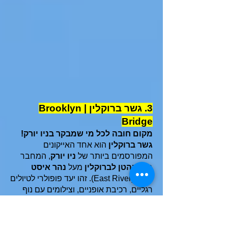
3. גשר ברוקלין | Brooklyn
Bridge
מקום חובה לכל מי שמבקר בניו יורק!
גשר ברוקלין
הוא אחד האייקונים
המפורסמים ביותר של
ניו יורק
, המחבר
בין
מנהטן לברוקלין
מעל
נהר איסט
ריבר
(East River). זהו יעד פופולרי לטיולים
רגליים, רכיבת אופניים, וצילומים עם נוף
עוצר נשימה של קו הרקיע של העיר.
גשר
ברוקלין
הוא אחד
משלושת
הגשרים
שמקשרים בין
מנהטן לברוקלין שבניו