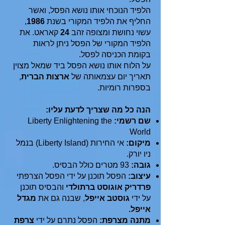
הלפיד הנוכחי אותו נושא הפסל, ואשר
החליף את הלפיד המקורי בשנת
1986
,
עשוי נחושת ומצופה זהב
24
קאראט. את
הלפיד המקורי של הפסל ניתן לראות
בקומת הכניסה לפסל.
על הלוח אותו נושא הפסל ביד שמאל מצוין
תאריך יום עצמאותה של
ארצות הברית
,
בספרות רומיות.
הנה כל מה שצריך לדעת עליו:
שם רשמי:
Liberty Enlightening the
World
מיקום:
אי החירות (Liberty Island) בנמל
ניו יורק.
גובה:
93 מטרים כולל הבסיס.
עיצוב:
הפסל תוכנן על ידי הפסל הצרפתי
פרדריק אוגוסט ברתולדי
והבסיס תוכנן
על ידי
גוסטב אייפל
, שבנה גם את
מגדל
אייפל.
מתנה מצרפת:
הפסל נתרם על ידי
צרפת