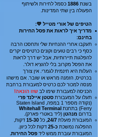
בשנת
1886
כסמל לחירות ולשיתוף
הפעולה בין שתי המדינות.
הטיפים של אורי מטייל 💛:
מדריך איך לראות את פסל החירות
בחינם:
​תעקבו אחרי ההנחיות שלי ותחסכו הרבה
כסף כי רבים טועים וקונים כרטיסים יקרים
להפלגות תיירותיות, אבל יש דרך לראות
את הפסל מקרוב בלי להוציא דולר.
העלות היא חינמית לגמרי. אין צורך
בכרטיס, הזמנה מראש או שובר. אם מישהו
מנסה למכור לכם כרטיס למעבורת ברחבת
הכניסה למעבורת שימו לב
שזו הונאה!
תעלו על המעבורת
סטטן איילנד פרי
(נקודה מספר 1 במפה, Staten Island
Ferry) בתחנת
Whitehall Terminal
בדרום
מנהטן
(ליד באטרי פארק).
המעבורת פועלת
24/7,
כל
15-30
דקות,
ההפלגה נמשכת
כ-25
דקות לכל כיוון.
המעבורת עוברת ממש ליד
פסל החירות.