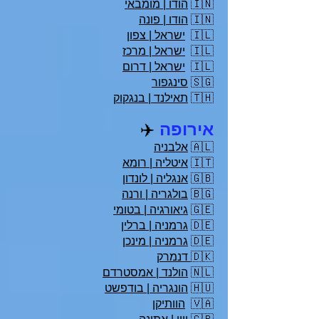
🇮🇳
הודו | מומבאי
🇮🇳
הודו | פונה
🇮🇱
ישראל | צפון
🇮🇱
ישראל | מרכז
🇮🇱
ישראל | דרום
🇸🇬
סינגפור
🇹🇭
תאילנד | בנגקוק
אירופה
✈️
🇦🇱
אלבניה
🇮🇹
איטליה | רומא
🇬🇧
אנגליה | לונדון
🇧🇬
בולגריה | ורנה
🇬🇪
גיאורגיה | בטומי
🇩🇪
גרמניה | ברלין
🇩🇪
גרמניה | מינכן
🇩🇰
דנמרק
🇳🇱
הולנד | אמסטרדם
🇭🇺
הונגריה | בודפשט
🇻🇦
הוותיקן