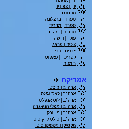
🇬🇷
יוון | אתונה
🇬🇷
יוון | צפון יוון
🇲🇪
מונטנגרו
🇪🇸
ספרד | ברצלונה
🇪🇸
ספרד | מדריד
🇷🇸
סרביה | בלגרד
🇵🇱
פולין | ורשה
🇨🇿
צ'כיה | פראג
🇫🇷
צרפת | פריז
🇨🇾
קפריסין | פאפוס
🇷🇴
רומניה
אמריקה
✈️
🇺🇸
ארה"ב | בוסטון
🇺🇸
ארה"ב | לאס וגאס
🇺🇸
ארה"ב | לוס אנג'לס
🇺🇸
ארה"ב | מפלי הניאגרה
🇺🇸
ארה"ב | ניו יורק
🇺🇸
ארה"ב | סולט לייק סיטי
🇲🇽
מקסיקו | מקסיקו סיטי