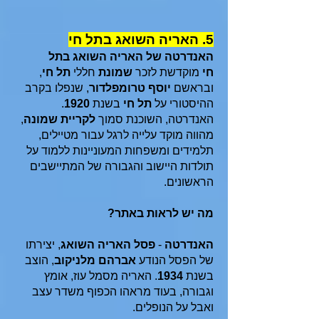
5. האריה השואג בתל חי
האנדרטה של האריה השואג בתל
חי
מוקדשת לזכר
שמונת
חללי
תל חי
,
ובראשם
יוסף טרומפלדור
, שנפלו בקרב
ההיסטורי על
תל חי
בשנת
1920
.
האנדרטה, השוכנת סמוך
לקריית שמונה
,
מהווה מוקד עלייה לרגל עבור מטיילים,
תלמידים ומשפחות המעוניינות ללמוד על
תולדות היישוב והגבורה של המתיישבים
הראשונים.
מה יש לראות באתר?
האנדרטה
-
פסל האריה השואג
, יצירתו
של הפסל הנודע
אברהם מלניקוב
, הוצב
בשנת
1934
. האריה מסמל עוז, אומץ
וגבורה, בעוד מראהו הכפוף משדר עצב
ואבל על הנופלים.