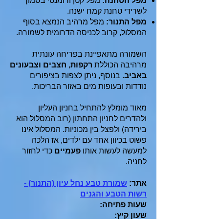
מפל הטחנה:
מפל קטן ורומנטי בסמוך
לשרידי טחנת קמח ישנה.
מפל התנור:
מפל מרהיב הנמצא בסוף
המסלול, קרוב לכניסה הדרומית לשמורה.
השמורה מתאפיינת בפריחה עונתית
מרהיבה הכוללת
רקפות
,
חצבים וצבעונים
באביב
. בנוסף, ניתן לצפות בציפורים
נודדות ובעופות מים באזור הבריכות.
מאוד מומלץ להתחיל בחניון העליון
ולהדרים לחניון התחתון (רוב המסלול הוא
בירידה) ולפצל בין מכוניות. המסלול אינו
פשוט בכיוון אחד עם ילדים, אז הלכה
למעשה לעשות אותו
פעמיים
כדי לחזור
לחניה.
אתר:
שמורת טבע נחל עיון (התנור) -
רשות הטבע והגנים
שעות פתיחה:
שעון קיץ: