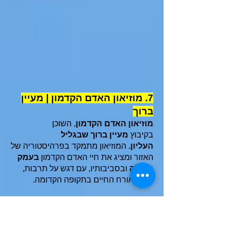
7. מוזיאון האדם הקדמון | מעיין
ברוך
מוזיאון האדם הקדמון
, השוכן
בקיבוץ
מעיין ברוך
שבגליל
העליון.
המוזיאון מתמקד בפרהיסטוריה של
האזור ומציג את חיי האדם הקדמון
בעמק
החולה
ובסביבותיו, עם דגש על תרבות,
כלים ואורח החיים בתקופה הקדומה.
המוזיאון הוא פרוייקט חייו של
אמנון אסף
,
חבר הקיבוץ שאסף
עשרות אלפי
פריטים
ארכיאולוגיים למעלה
משישים
שנה,