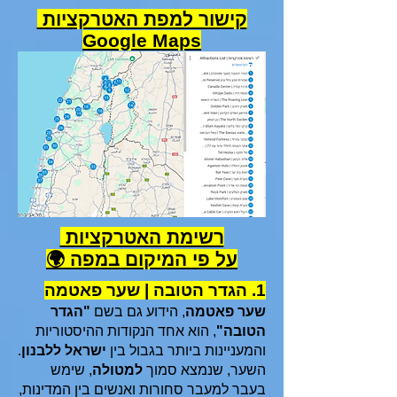
קישור למפת האטרקציות
Google Maps
רשימת האטרקציות
על פי המיקום במפה 🌍
1. הגדר הטובה | שער פאטמה
שער פאטמה
, הידוע גם בשם
"הגדר
הטובה"
, הוא אחד הנקודות ההיסטוריות
והמעניינות ביותר בגבול בין
ישראל ללבנון
.
השער, שנמצא סמוך
למטולה
, שימש
בעבר למעבר סחורות ואנשים בין המדינות,