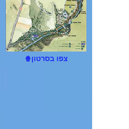
צפו בסרטון
🍿