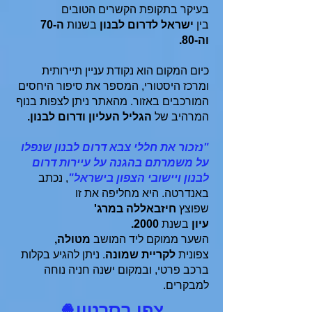
בעיקר בתקופת הקשרים הטובים
בין
ישראל לדרום לבנון
בשנות
ה-70
וה-80.
כיום המקום הוא נקודת עניין תיירותית
ומרכז היסטורי, המספר את סיפור היחסים
המורכבים באזור. מהאתר ניתן לצפות בנוף
המרהיב של
הגליל העליון ודרום לבנון.
"נזכור את חללי צבא דרום לבנון שנפלו
על משמרתם בהגנה על עיירות דרום
לבנון ויישובי הצפון בישראל"
, נכתב
באנדרטה. היא מחליפה את זו
שפוצץ
חיזבאללה במרג'
עיון
בשנת
2000.
השער ממוקם ליד המושב
מטולה,
צפונית
לקריית שמונה
. ניתן להגיע בקלות
ברכב פרטי, ובמקום ישנה חניה נוחה
למבקרים.
צפו בסרטון
🍿