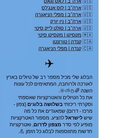
🇺🇸
ארה"ב | לאס וגאס
🇺🇸
ארה"ב | לוס אנג'לס
🇺🇸
ארה"ב | מפלי הניאגרה
🇺🇸
ארה"ב | ניו יורק
🇺🇸
ארה"ב | סולט לייק סיטי
🇲🇽
מקסיקו | מקסיקו סיטי
🇨🇦
קנדה | טורונטו
🇨🇦
קנדה | מפלי הניאגרה
✈️
הבלוג שלי מכיל מספר רב של טיולים בארץ
לאורכה ולרוחבה, המתאימים לכל עונות
השנה 🌈⛄⛅🌞.
את כל הטיולים והאטרקציות שאספתי
וסקרתי ריכזתי
בשלושה בלוגים
(צפון -
מרכז - דרום) שמאגדים את כל מה
שיש
לישראל
להציע. מספור האטרקציות
מופיע לפי סדר
מצפון לדרום
, ואטרקציות
חדשות מתווספוות לבלוג כל הזמן 💪.