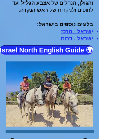
והגולן,
הנחלים של
אצבע הגליל
ועד
לחופים ולניקרות של
ראש הנקרה
.
בלוגים נוספים בישראל:
י
שראל - מרכז
ישראל - דרום
🌍 Israel North English Guide