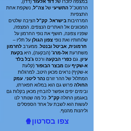
במצפה לזכרו של
דוד אלעזר
(דדו),
הרמטכ"ל
התשיעי
של
צה"ל
, נשקפת אחת
התצפיות
המרהיבות
בישראל
.
קק"ל
הציבה שלטים
המכוונים אל האתרים הנצפים. המצפה,
שפניו צפונה, חושף את נופי החרמון על
שלוחותיו ואת נופי
צפון הגולן
על תליו –
חרמונית, אביטל ובנטל
. ממערב
לחרמון
משתרעת
אל-מרג'
(הבקעה), היא
בקעת
עיון
. גם
כפרי הבקעה
ורכס
ג'בל בלד
א-שקיף
עם
מבצר
הבופור
(קלעת
א-שקיף) נראים מכאן היטב. למרגלות
המתלול של ההר זורם
נהר ליטני
.
עמק
החולה
פרוש גם הוא במלוא תפארתו,
ובימים יפים אפשר להבחין מכאן בקלות גם
באגמון החולה
קק"ל
. כל מה שנותר לנו
לעשות הוא לשבת על אחד הספסלים
וליהנות מהנוף.
צפו בסרטון
🍿