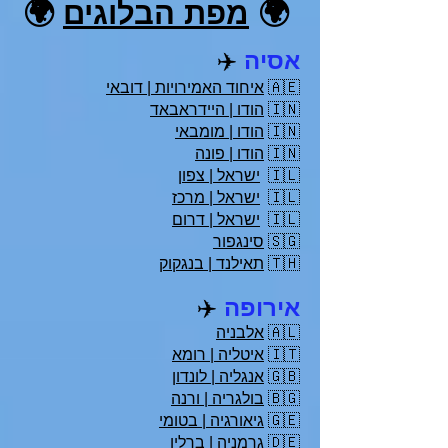
🌍
מפת הבלוגים
🌍
אסיה
✈️
🇦🇪
איחוד האמירויות | דובאי
🇮🇳
הודו | היידראבאד
🇮🇳
הודו | מומבאי
🇮🇳
הודו | פונה
🇮🇱
ישראל | צפון
🇮🇱
ישראל | מרכז
🇮🇱
ישראל | דרום
🇸🇬
סינגפור
🇹🇭
תאילנד | בנגקוק
אירופה
✈️
🇦🇱
אלבניה
🇮🇹
איטליה | רומא
🇬🇧
אנגליה | לונדון
🇧🇬
בולגריה | ורנה
🇬🇪
גיאורגיה | בטומי
🇩🇪
גרמניה | ברלין