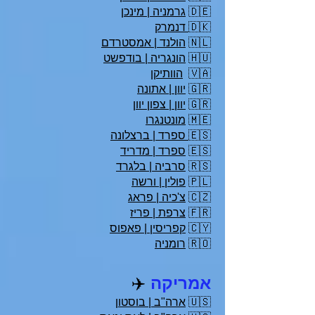
🇩🇪
גרמניה | מינכן
🇩🇰
דנמרק
🇳🇱
הולנד | אמסטרדם
🇭🇺
הונגריה | בודפשט
🇻🇦
הוותיקן
🇬🇷
יוון | אתונה
🇬🇷
יוון | צפון יוון
🇲🇪
מונטנגרו
🇪🇸
ספרד | ברצלונה
🇪🇸
ספרד | מדריד
🇷🇸
סרביה | בלגרד
🇵🇱
פולין | ורשה
🇨🇿
צ'כיה | פראג
🇫🇷
צרפת | פריז
🇨🇾
קפריסין | פאפוס
🇷🇴
רומניה
אמריקה
✈️
🇺🇸
ארה"ב | בוסטון