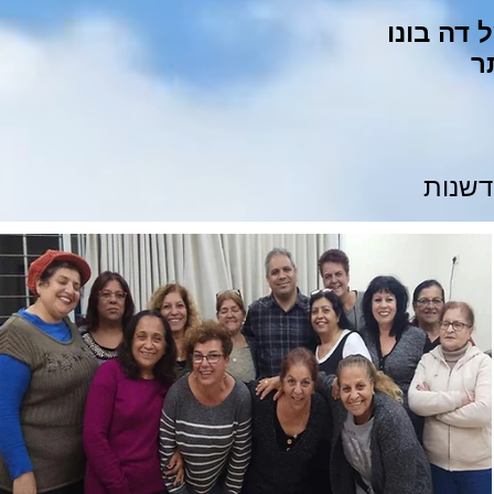
דה בונו
ר
דשנות