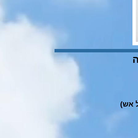
ה
ל אש)