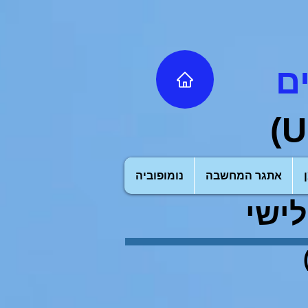
ם
U
אתגר המחשבה
נומופוביה
ישי