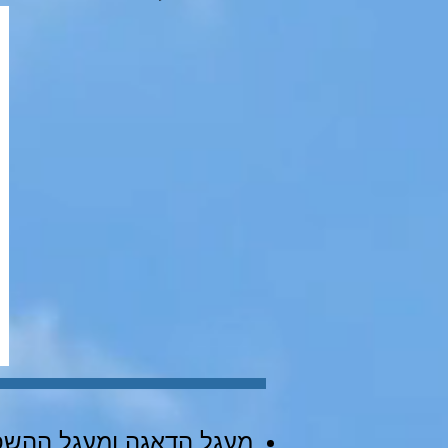
מעגל הדאגה ומעגל ההש